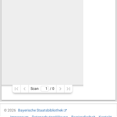
Scan
/ 
0
©
2026
Bayerische Staatsbibliothek
Impressum
Datenschutzerklärung
Barrierefreiheit
Kontakt