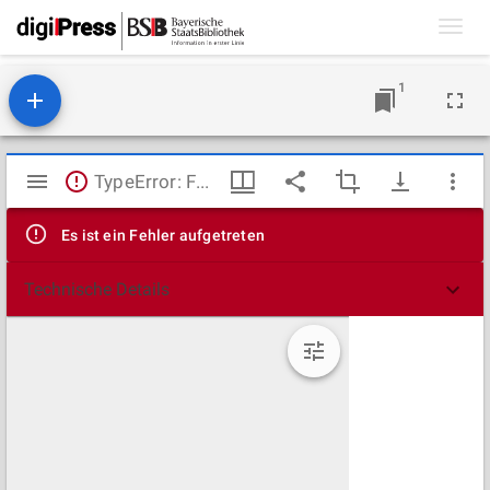
Toggl
navig
1
Mirador
TypeError: Failed to fetch
Viewer
Es ist ein Fehler aufgetreten
Technische Details