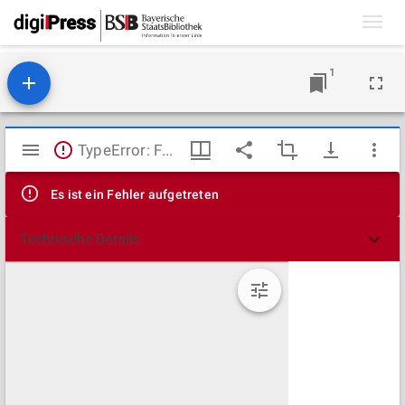
Toggl
navig
1
Mirador
TypeError: Failed to fetch
Viewer
Es ist ein Fehler aufgetreten
Technische Details