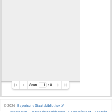
Scan
/ 
0
©
2026
Bayerische Staatsbibliothek
Impressum
Datenschutzerklärung
Barrierefreiheit
Kontakt