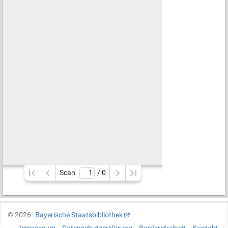
Scan
/ 
0
©
2026
Bayerische Staatsbibliothek
Impressum
Datenschutzerklärung
Barrierefreiheit
Kontakt