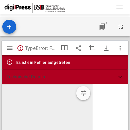
Toggl
navig
1
Mirador
TypeError: Failed to fetch
Viewer
Es ist ein Fehler aufgetreten
Technische Details