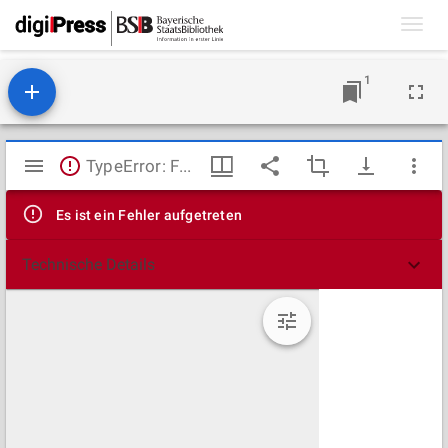
Toggl
navig
1
Mirador
TypeError: Failed to fetch
Viewer
Es ist ein Fehler aufgetreten
Technische Details