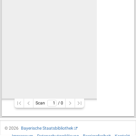
Scan
/ 
0
©
2026
Bayerische Staatsbibliothek
Impressum
Datenschutzerklärung
Barrierefreiheit
Kontakt