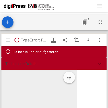
Toggl
navig
1
Mirador
TypeError: Failed to fetch
Viewer
Es ist ein Fehler aufgetreten
Technische Details