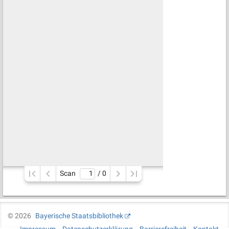
Scan
/ 
0
©
2026
Bayerische Staatsbibliothek
Impressum
Datenschutzerklärung
Barrierefreiheit
Kontakt