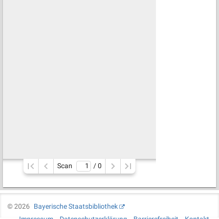
Scan
/ 
0
©
2026
Bayerische Staatsbibliothek
Impressum
Datenschutzerklärung
Barrierefreiheit
Kontakt