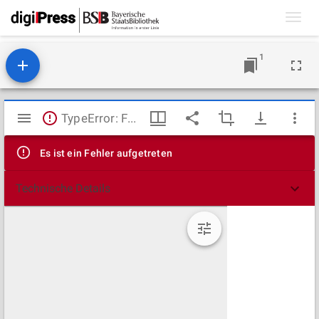
Toggl
navig
1
Mirador
TypeError: Failed to fetch
Viewer
Es ist ein Fehler aufgetreten
Technische Details