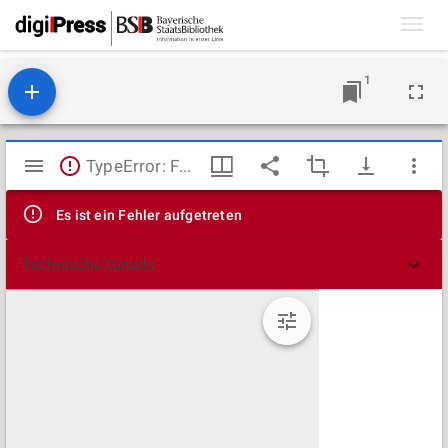
Toggl
navig
1
Mirador
TypeError: Failed to fetch
Viewer
Es ist ein Fehler aufgetreten
Technische Details