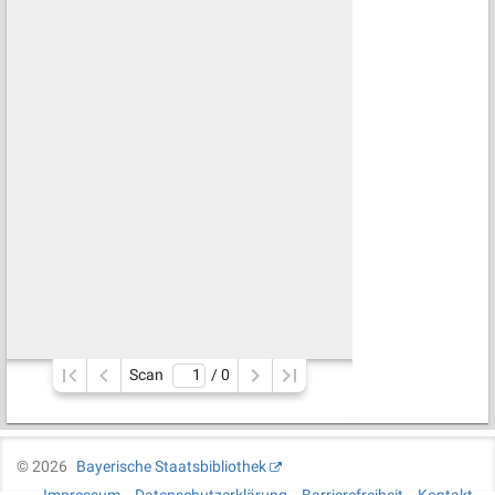
Scan
/ 
0
©
2026
Bayerische Staatsbibliothek
Impressum
Datenschutzerklärung
Barrierefreiheit
Kontakt