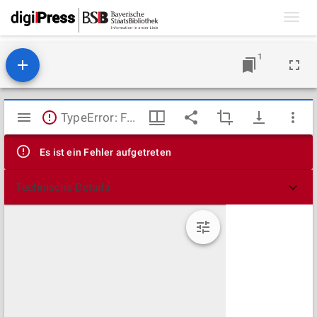
Toggl
navig
1
Mirador
TypeError: Failed to fetch
Viewer
Es ist ein Fehler aufgetreten
Technische Details