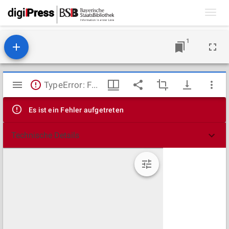
Toggl
navig
1
Mirador
TypeError: Failed to fetch
Viewer
Es ist ein Fehler aufgetreten
Technische Details