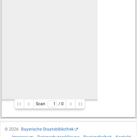
Scan
/ 
0
©
2026
Bayerische Staatsbibliothek
Impressum
Datenschutzerklärung
Barrierefreiheit
Kontakt