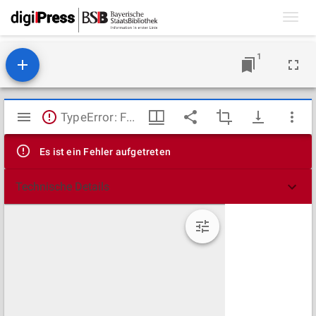
Toggl
navig
1
Mirador
TypeError: Failed to fetch
Viewer
Es ist ein Fehler aufgetreten
Technische Details