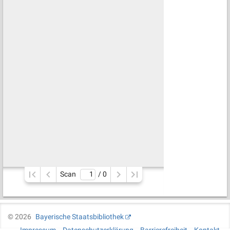
Scan
/ 
0
©
2026
Bayerische Staatsbibliothek
Impressum
Datenschutzerklärung
Barrierefreiheit
Kontakt