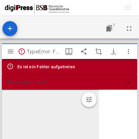
Toggl
navig
1
Mirador
TypeError: Failed to fetch
Viewer
Es ist ein Fehler aufgetreten
Technische Details