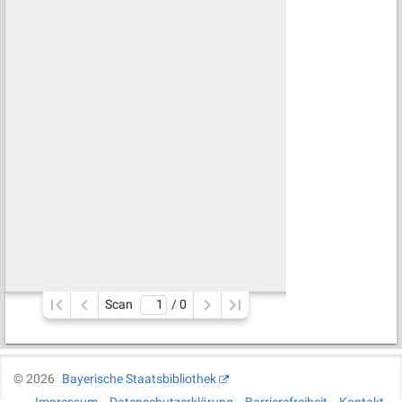
Scan
/ 
0
©
2026
Bayerische Staatsbibliothek
Impressum
Datenschutzerklärung
Barrierefreiheit
Kontakt