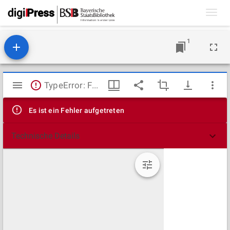
Toggl
navig
1
Mirador
TypeError: Failed to fetch
Viewer
Es ist ein Fehler aufgetreten
Technische Details