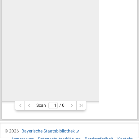
Scan
/ 
0
©
2026
Bayerische Staatsbibliothek
Impressum
Datenschutzerklärung
Barrierefreiheit
Kontakt