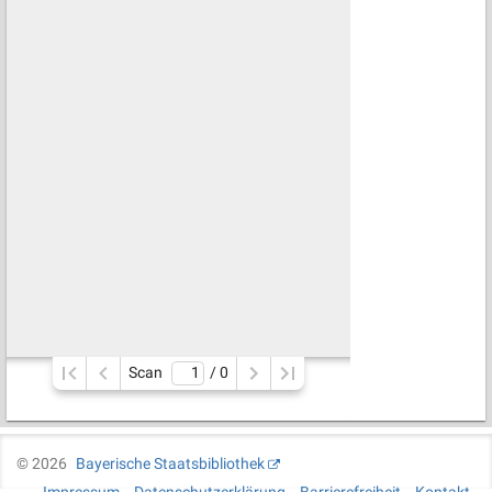
Scan
/ 
0
©
2026
Bayerische Staatsbibliothek
Impressum
Datenschutzerklärung
Barrierefreiheit
Kontakt