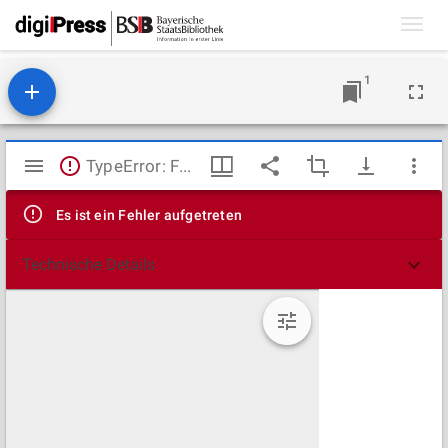
Toggl
navig
1
Mirador
TypeError: Failed to fetch
Viewer
Es ist ein Fehler aufgetreten
Technische Details