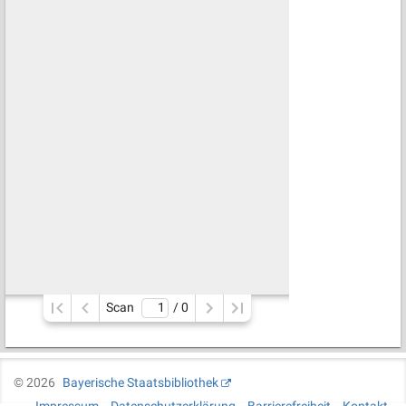
Scan
/ 
0
©
2026
Bayerische Staatsbibliothek
Impressum
Datenschutzerklärung
Barrierefreiheit
Kontakt