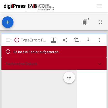
Toggl
navig
1
Mirador
TypeError: Failed to fetch
Viewer
Es ist ein Fehler aufgetreten
Technische Details