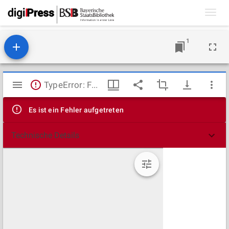
Toggl
navig
1
Mirador
TypeError: Failed to fetch
Viewer
Es ist ein Fehler aufgetreten
Technische Details