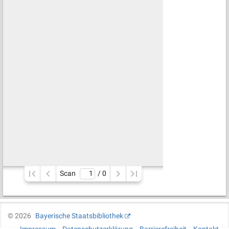
Scan
/ 
0
©
2026
Bayerische Staatsbibliothek
Impressum
Datenschutzerklärung
Barrierefreiheit
Kontakt