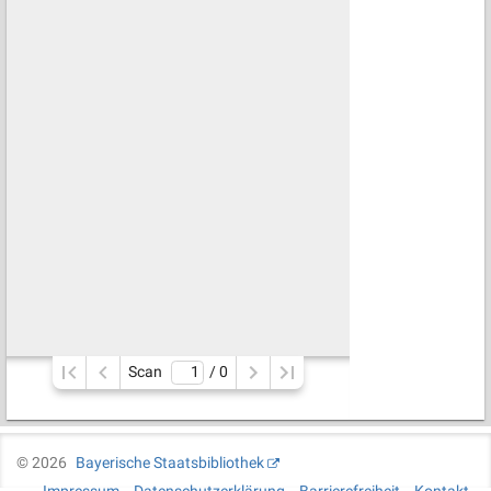
Scan
/ 
0
©
2026
Bayerische Staatsbibliothek
Impressum
Datenschutzerklärung
Barrierefreiheit
Kontakt