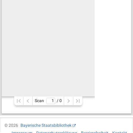
Scan
/ 
0
©
2026
Bayerische Staatsbibliothek
Impressum
Datenschutzerklärung
Barrierefreiheit
Kontakt