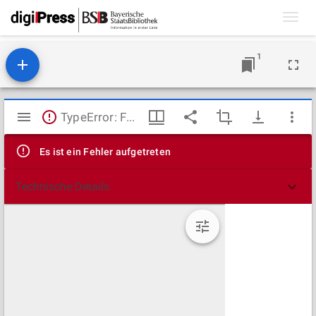
Toggl
navig
1
Mirador
TypeError: Failed to fetch
Viewer
Es ist ein Fehler aufgetreten
Technische Details