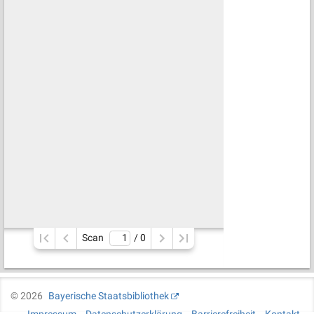
Scan
/ 
0
©
2026
Bayerische Staatsbibliothek
Impressum
Datenschutzerklärung
Barrierefreiheit
Kontakt