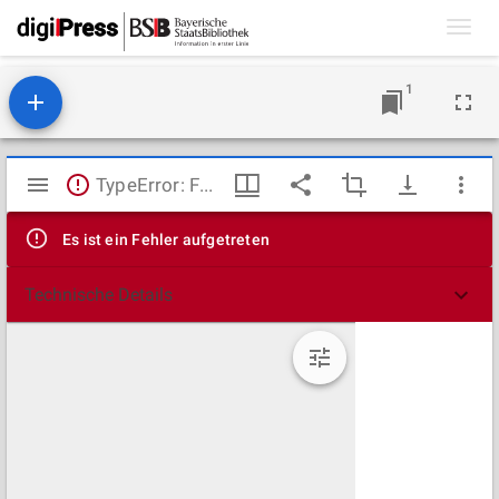
Toggl
navig
1
Mirador
TypeError: Failed to fetch
Viewer
Es ist ein Fehler aufgetreten
Technische Details