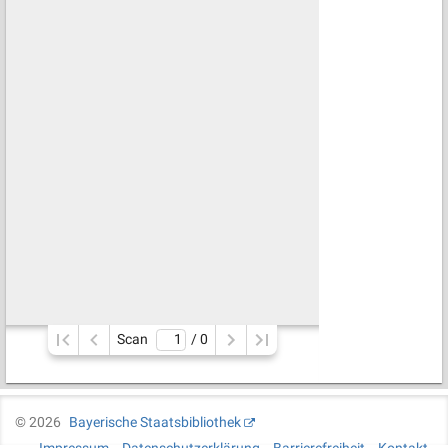
Scan
/ 
0
©
2026
Bayerische Staatsbibliothek
Impressum
Datenschutzerklärung
Barrierefreiheit
Kontakt