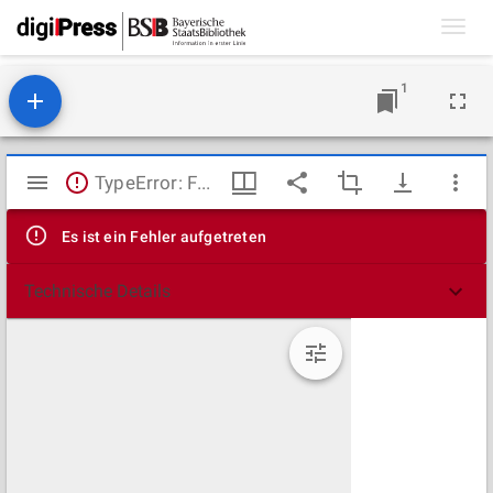
Toggl
navig
1
Mirador
TypeError: Failed to fetch
Viewer
Es ist ein Fehler aufgetreten
Technische Details