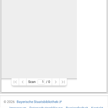
Scan
/ 
0
©
2026
Bayerische Staatsbibliothek
Impressum
Datenschutzerklärung
Barrierefreiheit
Kontakt