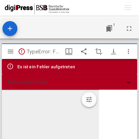
Toggl
navig
1
Mirador
TypeError: Failed to fetch
Viewer
Es ist ein Fehler aufgetreten
Technische Details