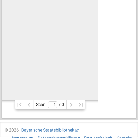
Scan
/ 
0
©
2026
Bayerische Staatsbibliothek
Impressum
Datenschutzerklärung
Barrierefreiheit
Kontakt