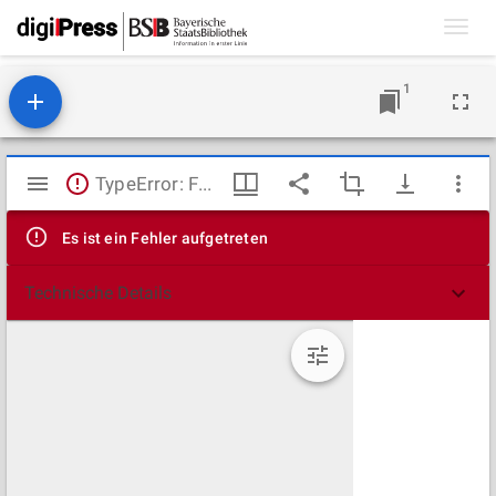
Toggl
navig
1
Mirador
TypeError: Failed to fetch
Viewer
Es ist ein Fehler aufgetreten
Technische Details