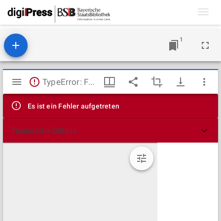
Toggl
navig
1
Mirador
TypeError: Failed to fetch
Viewer
Es ist ein Fehler aufgetreten
Technische Details