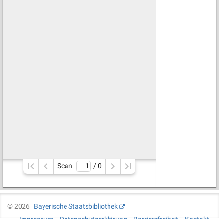
Scan
/ 
0
©
2026
Bayerische Staatsbibliothek
Impressum
Datenschutzerklärung
Barrierefreiheit
Kontakt