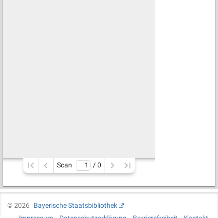
Scan
/ 
0
©
2026
Bayerische Staatsbibliothek
Impressum
Datenschutzerklärung
Barrierefreiheit
Kontakt