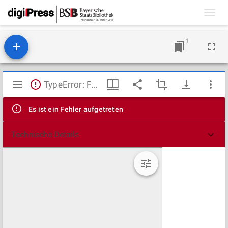
Toggl
navig
1
Mirador
TypeError: Failed to fetch
Viewer
Es ist ein Fehler aufgetreten
Technische Details