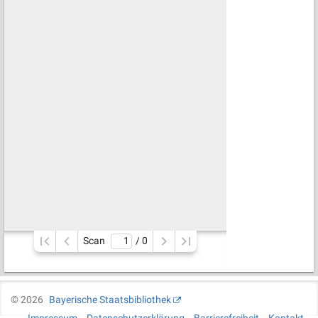
Scan
/ 
0
©
2026
Bayerische Staatsbibliothek
Impressum
Datenschutzerklärung
Barrierefreiheit
Kontakt