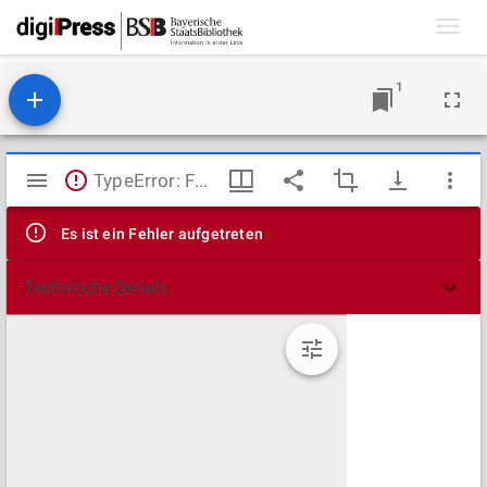
Toggl
navig
1
Mirador
TypeError: Failed to fetch
Viewer
Es ist ein Fehler aufgetreten
Technische Details