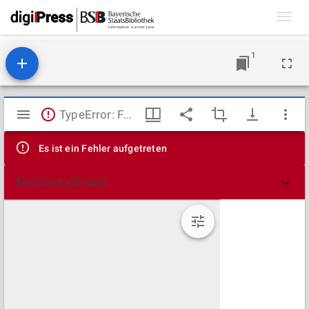
Toggl
navig
1
Mirador
TypeError: Failed to fetch
Viewer
Es ist ein Fehler aufgetreten
Technische Details