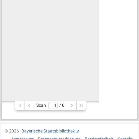
Scan
/ 
0
©
2026
Bayerische Staatsbibliothek
Impressum
Datenschutzerklärung
Barrierefreiheit
Kontakt