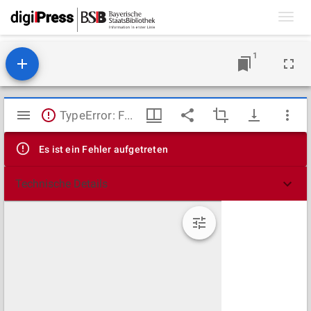
Toggl
navig
1
Mirador
TypeError: Failed to fetch
Viewer
Es ist ein Fehler aufgetreten
Technische Details