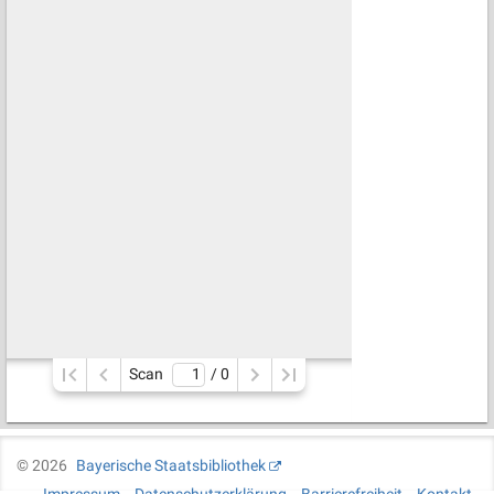
Scan
/ 
0
©
2026
Bayerische Staatsbibliothek
Impressum
Datenschutzerklärung
Barrierefreiheit
Kontakt