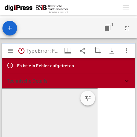
Toggl
navig
1
Mirador
TypeError: Failed to fetch
Viewer
Es ist ein Fehler aufgetreten
Technische Details