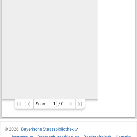
Scan
/ 
0
©
2026
Bayerische Staatsbibliothek
Impressum
Datenschutzerklärung
Barrierefreiheit
Kontakt