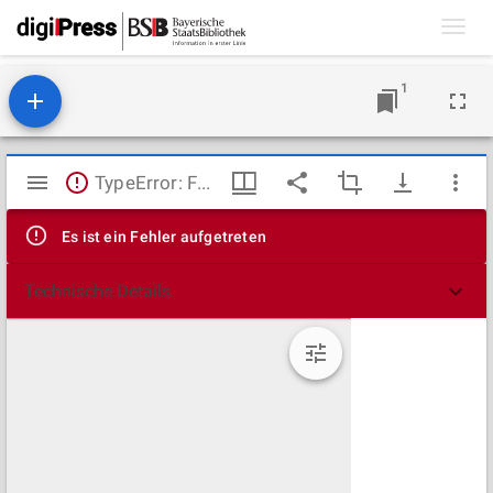
Toggl
navig
1
Mirador
TypeError: Failed to fetch
Viewer
Es ist ein Fehler aufgetreten
Technische Details