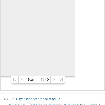
Scan
/ 
0
©
2026
Bayerische Staatsbibliothek
Impressum
Datenschutzerklärung
Barrierefreiheit
Kontakt