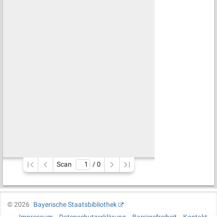
Scan
/ 
0
©
2026
Bayerische Staatsbibliothek
Impressum
Datenschutzerklärung
Barrierefreiheit
Kontakt