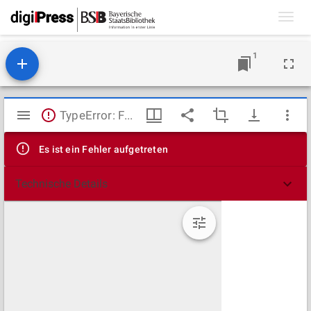
Toggl
navig
1
Mirador
TypeError: Failed to fetch
Viewer
Es ist ein Fehler aufgetreten
Technische Details