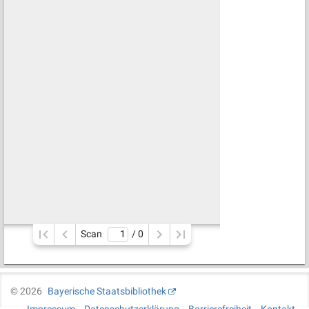
Scan
/ 
0
©
2026
Bayerische Staatsbibliothek
Impressum
Datenschutzerklärung
Barrierefreiheit
Kontakt