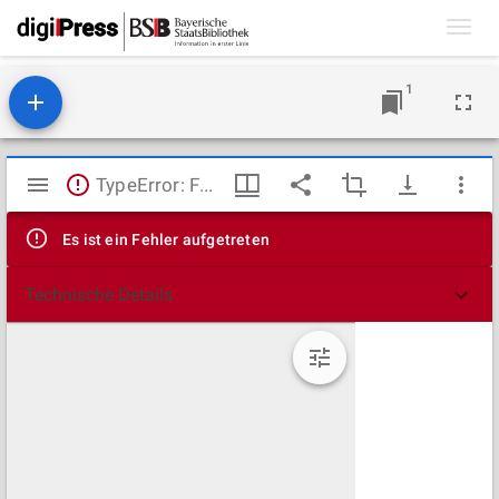
Toggl
navig
1
Mirador
TypeError: Failed to fetch
Viewer
Es ist ein Fehler aufgetreten
Technische Details