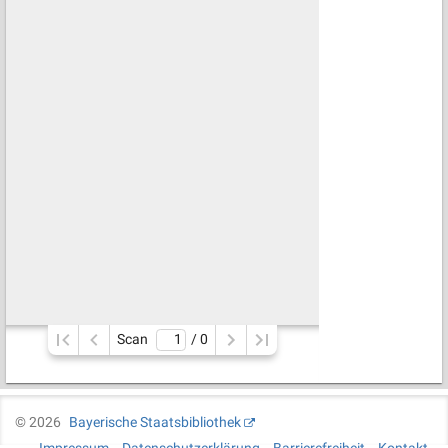
Scan
/ 
0
©
2026
Bayerische Staatsbibliothek
Impressum
Datenschutzerklärung
Barrierefreiheit
Kontakt