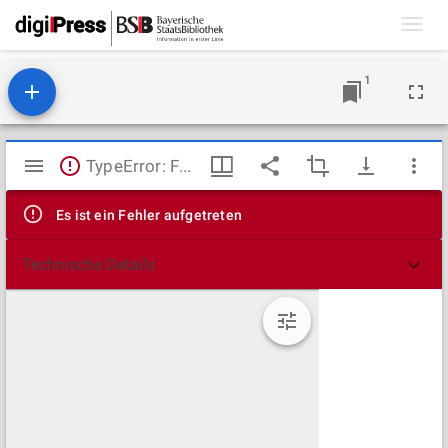
Toggl
navig
1
Mirador
TypeError: Failed to fetch
Viewer
Es ist ein Fehler aufgetreten
Technische Details