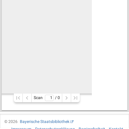
Scan
/ 
0
©
2026
Bayerische Staatsbibliothek
Impressum
Datenschutzerklärung
Barrierefreiheit
Kontakt