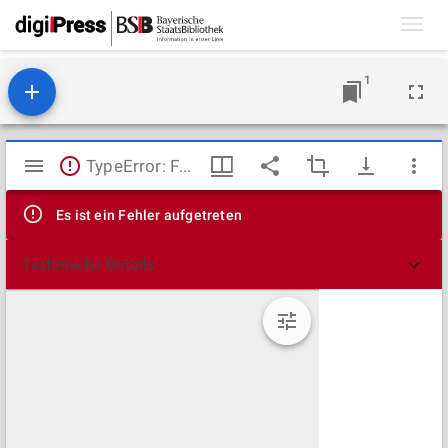
Toggl
navig
1
Mirador
TypeError: Failed to fetch
Viewer
Es ist ein Fehler aufgetreten
Technische Details