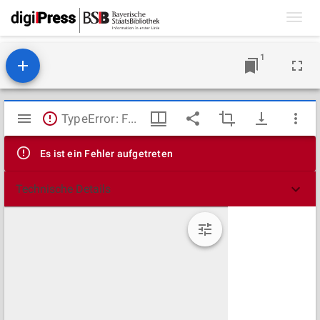
Toggl
navig
1
Mirador
TypeError: Failed to fetch
Viewer
Es ist ein Fehler aufgetreten
Technische Details