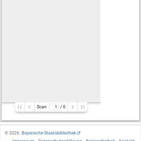
Scan
/ 
0
©
2026
Bayerische Staatsbibliothek
Impressum
Datenschutzerklärung
Barrierefreiheit
Kontakt