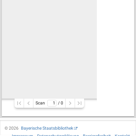
Scan
/ 
0
©
2026
Bayerische Staatsbibliothek
Impressum
Datenschutzerklärung
Barrierefreiheit
Kontakt