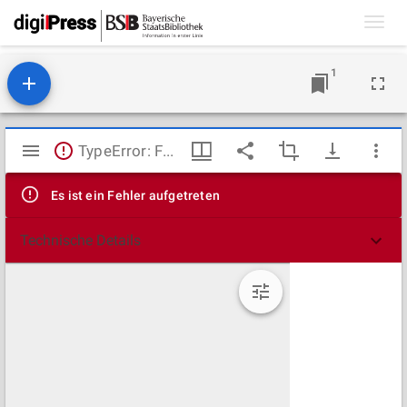
Toggl
navig
1
Mirador
TypeError: Failed to fetch
Viewer
Es ist ein Fehler aufgetreten
Technische Details