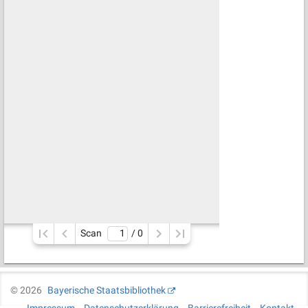
Scan
/ 
0
©
2026
Bayerische Staatsbibliothek
Impressum
Datenschutzerklärung
Barrierefreiheit
Kontakt