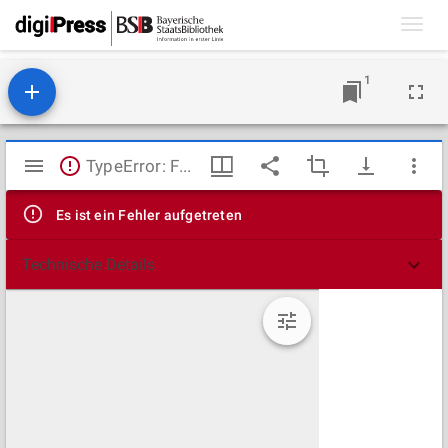
Toggl
navig
1
Mirador
TypeError: Failed to fetch
Viewer
Es ist ein Fehler aufgetreten
Technische Details