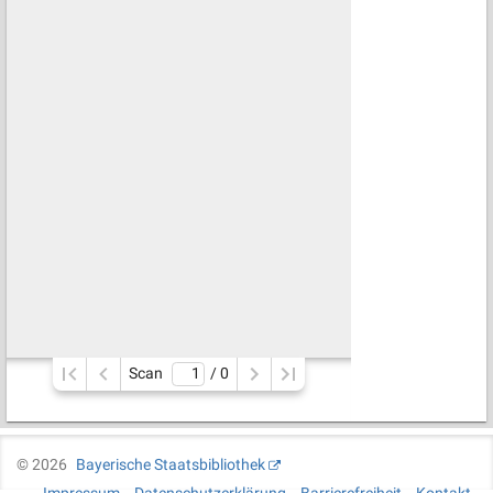
Scan
/ 
0
©
2026
Bayerische Staatsbibliothek
Impressum
Datenschutzerklärung
Barrierefreiheit
Kontakt