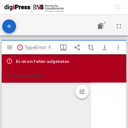
Toggl
navig
1
Mirador
TypeError: Failed to fetch
Viewer
Es ist ein Fehler aufgetreten
Technische Details