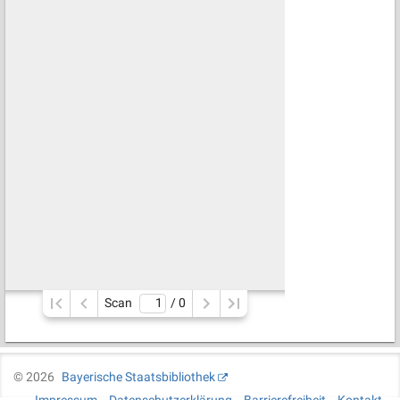
Scan
/ 
0
©
2026
Bayerische Staatsbibliothek
Impressum
Datenschutzerklärung
Barrierefreiheit
Kontakt