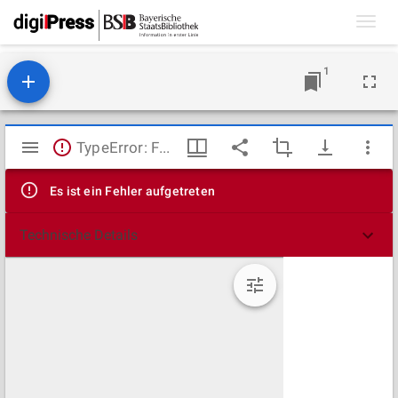
Toggl
navig
1
Mirador
TypeError: Failed to fetch
Viewer
Es ist ein Fehler aufgetreten
Technische Details