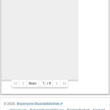
Scan
/ 
0
©
2026
Bayerische Staatsbibliothek
Impressum
Datenschutzerklärung
Barrierefreiheit
Kontakt