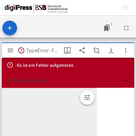
Toggl
navig
1
Mirador
TypeError: Failed to fetch
Viewer
Es ist ein Fehler aufgetreten
Technische Details