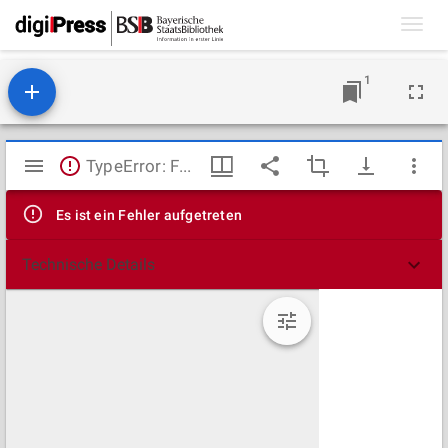
Toggl
navig
1
Mirador
TypeError: Failed to fetch
Viewer
Es ist ein Fehler aufgetreten
Technische Details