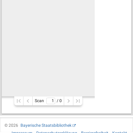
Scan
/ 
0
©
2026
Bayerische Staatsbibliothek
Impressum
Datenschutzerklärung
Barrierefreiheit
Kontakt