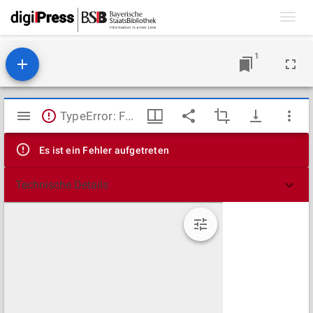
Toggl
navig
1
Mirador
TypeError: Failed to fetch
Viewer
Es ist ein Fehler aufgetreten
Technische Details