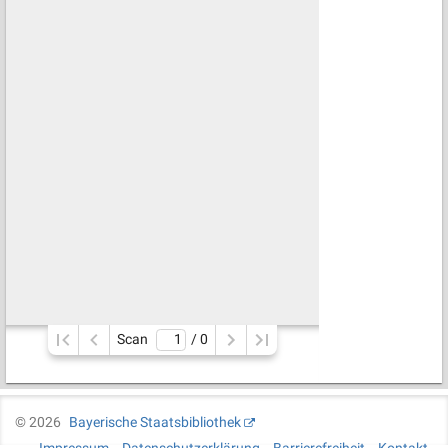
Scan
/ 
0
©
2026
Bayerische Staatsbibliothek
Impressum
Datenschutzerklärung
Barrierefreiheit
Kontakt