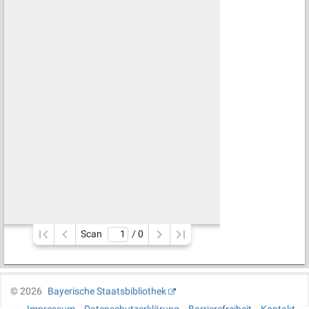
Scan
/ 
0
©
2026
Bayerische Staatsbibliothek
Impressum
Datenschutzerklärung
Barrierefreiheit
Kontakt