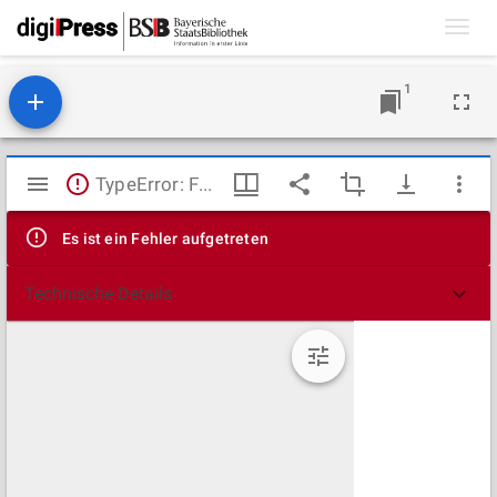
Toggl
navig
1
Mirador
TypeError: Failed to fetch
Viewer
Es ist ein Fehler aufgetreten
Technische Details