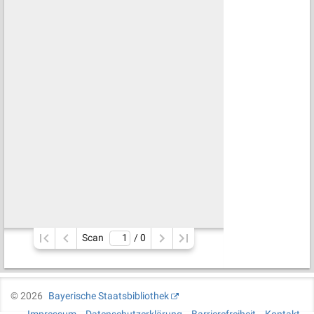
Scan
/ 
0
©
2026
Bayerische Staatsbibliothek
Impressum
Datenschutzerklärung
Barrierefreiheit
Kontakt