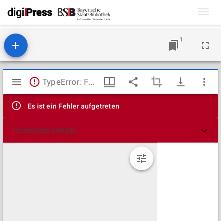
Toggl
navig
1
Mirador
TypeError: Failed to fetch
Viewer
Es ist ein Fehler aufgetreten
Technische Details