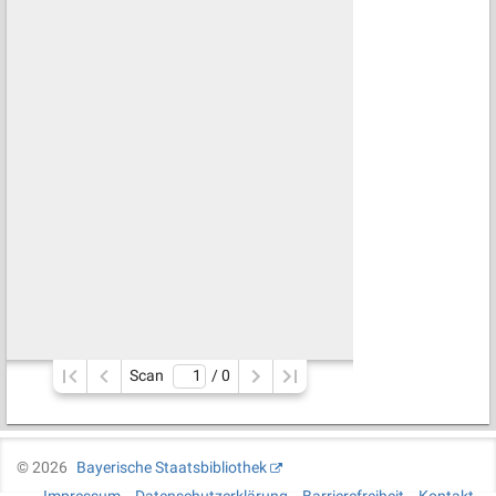
Scan
/ 
0
©
2026
Bayerische Staatsbibliothek
Impressum
Datenschutzerklärung
Barrierefreiheit
Kontakt