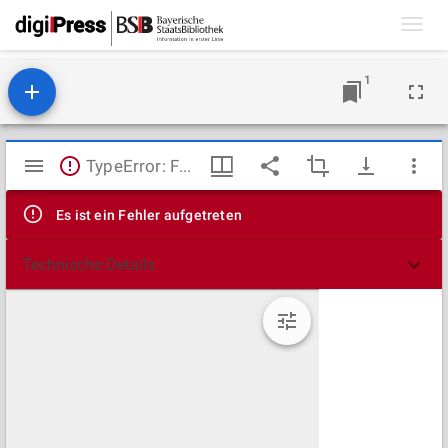
Toggl
navig
1
Mirador
TypeError: Failed to fetch
Viewer
Es ist ein Fehler aufgetreten
Technische Details