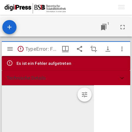
Toggl
navig
1
Mirador
TypeError: Failed to fetch
Viewer
Es ist ein Fehler aufgetreten
Technische Details