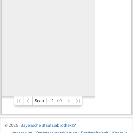
Scan
/ 
0
©
2026
Bayerische Staatsbibliothek
Impressum
Datenschutzerklärung
Barrierefreiheit
Kontakt