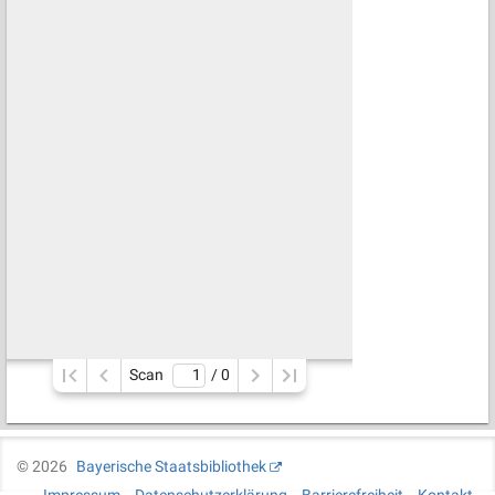
Scan
/ 
0
©
2026
Bayerische Staatsbibliothek
Impressum
Datenschutzerklärung
Barrierefreiheit
Kontakt