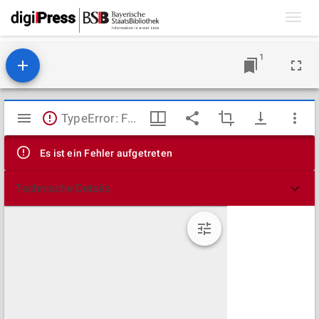
Toggl
navig
1
Mirador
TypeError: Failed to fetch
Viewer
Es ist ein Fehler aufgetreten
Technische Details