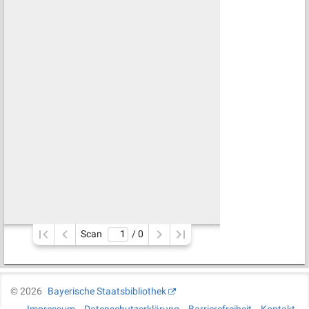
Scan
/ 
0
©
2026
Bayerische Staatsbibliothek
Impressum
Datenschutzerklärung
Barrierefreiheit
Kontakt