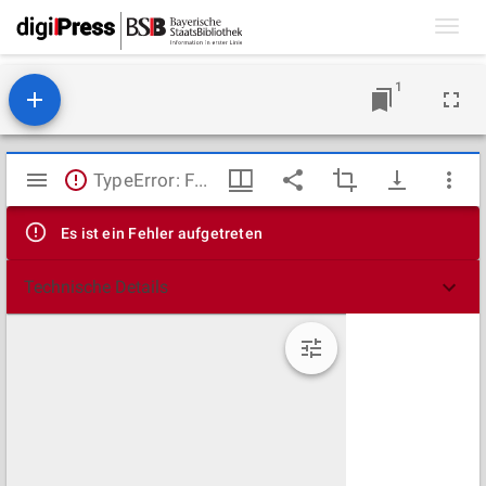
Toggl
navig
1
Mirador
TypeError: Failed to fetch
Viewer
Es ist ein Fehler aufgetreten
Technische Details