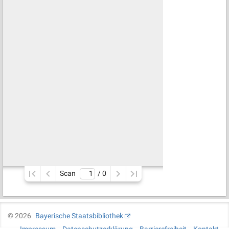
Scan
/ 
0
©
2026
Bayerische Staatsbibliothek
Impressum
Datenschutzerklärung
Barrierefreiheit
Kontakt