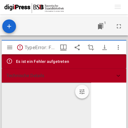
Toggl
navig
1
Mirador
TypeError: Failed to fetch
Viewer
Es ist ein Fehler aufgetreten
Technische Details