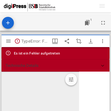
Toggl
navig
1
Mirador
TypeError: Failed to fetch
Viewer
Es ist ein Fehler aufgetreten
Technische Details