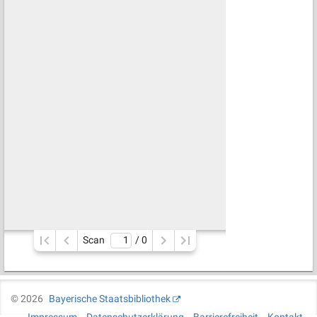
Scan
/ 
0
©
2026
Bayerische Staatsbibliothek
Impressum
Datenschutzerklärung
Barrierefreiheit
Kontakt