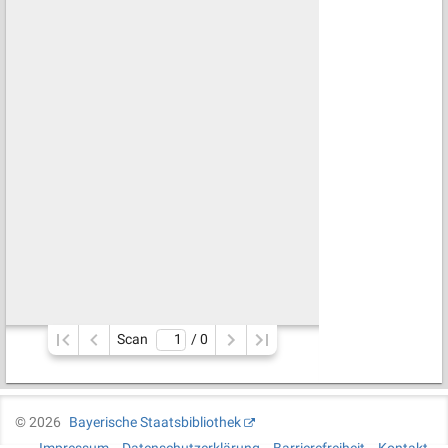
Scan
/ 
0
©
2026
Bayerische Staatsbibliothek
Impressum
Datenschutzerklärung
Barrierefreiheit
Kontakt