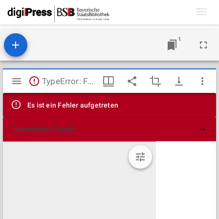
Toggl
navig
1
Mirador
TypeError: Failed to fetch
Viewer
Es ist ein Fehler aufgetreten
Technische Details