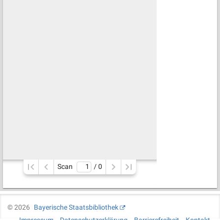
Scan
/ 
0
©
2026
Bayerische Staatsbibliothek
Impressum
Datenschutzerklärung
Barrierefreiheit
Kontakt