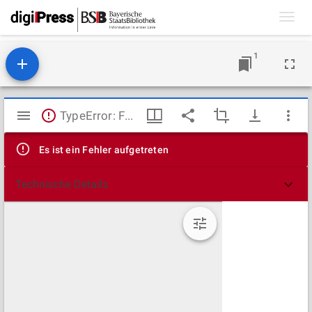
Toggl
navig
1
Mirador
TypeError: Failed to fetch
Viewer
Es ist ein Fehler aufgetreten
Technische Details